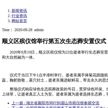
新闻资讯
行业资讯
网站首页
Time： 2020-09-28
admin
顺义区殡仪馆举行第五次生态葬安置仪式
2020年9月19日，顺义区殡仪馆为22位逝者举行生
和大自然融为一体。
仪式于当日下午1点半准时举行。逝者亲属手捧菊花跟随
蕊，鞠躬致敬，墓穴封土，逝者亲属进献鲜花，寄去永久的思
整场仪式响应绿色生态殡葬政策的号召，贯穿绿色环保、
上绿草，让逝者真正入土为安。逝者亲属为逝者选择生态葬，
上一篇
: 湖北省襄阳市同行到眉山市殡仪馆参观交流