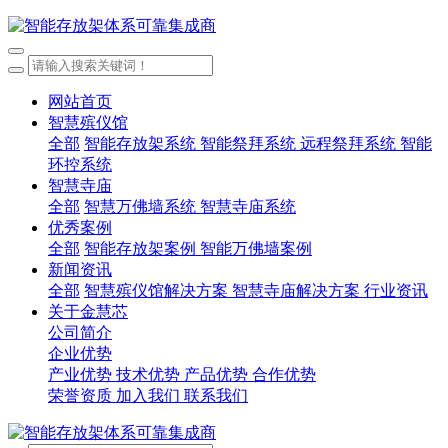
网站首页
智慧殡仪馆
全部
智能存放架系统
智能祭拜系统
远程祭拜系统
智能
环控系统
智慧寺庙
全部
智慧万佛墙系统
智慧寺庙系统
优秀案例
全部
智能存放架案例
智能万佛墙案例
新闻资讯
全部
智慧殡仪馆解决方案
智慧寺庙解决方案
行业资讯
关于金慧芯
公司简介
企业优势
产业优势
技术优势
产品优势
合作优势
荣誉资质
加入我们
联系我们