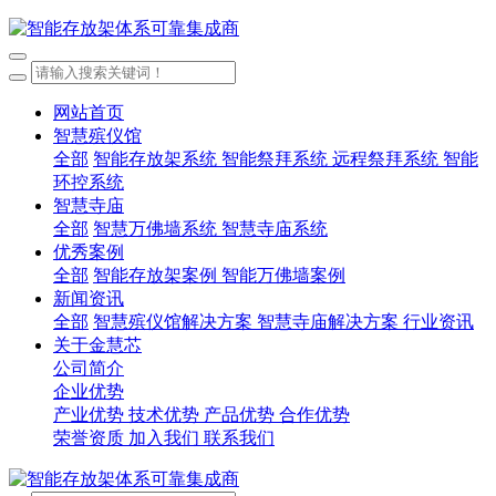
网站首页
智慧殡仪馆
全部
智能存放架系统
智能祭拜系统
远程祭拜系统
智能
环控系统
智慧寺庙
全部
智慧万佛墙系统
智慧寺庙系统
优秀案例
全部
智能存放架案例
智能万佛墙案例
新闻资讯
全部
智慧殡仪馆解决方案
智慧寺庙解决方案
行业资讯
关于金慧芯
公司简介
企业优势
产业优势
技术优势
产品优势
合作优势
荣誉资质
加入我们
联系我们