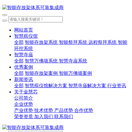
网站首页
智慧殡仪馆
全部
智能存放架系统
智能祭拜系统
远程祭拜系统
智能
环控系统
智慧寺庙
全部
智慧万佛墙系统
智慧寺庙系统
优秀案例
全部
智能存放架案例
智能万佛墙案例
新闻资讯
全部
智慧殡仪馆解决方案
智慧寺庙解决方案
行业资讯
关于金慧芯
公司简介
企业优势
产业优势
技术优势
产品优势
合作优势
荣誉资质
加入我们
联系我们