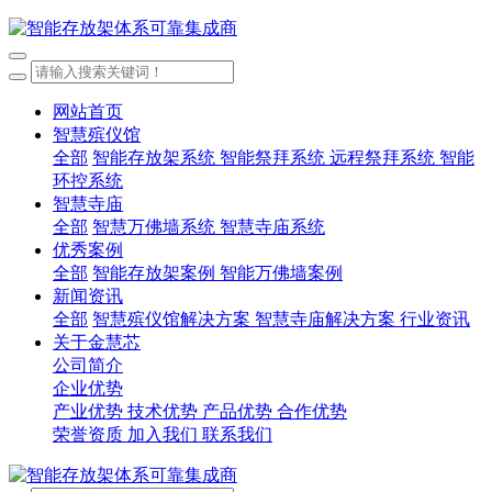
网站首页
智慧殡仪馆
全部
智能存放架系统
智能祭拜系统
远程祭拜系统
智能
环控系统
智慧寺庙
全部
智慧万佛墙系统
智慧寺庙系统
优秀案例
全部
智能存放架案例
智能万佛墙案例
新闻资讯
全部
智慧殡仪馆解决方案
智慧寺庙解决方案
行业资讯
关于金慧芯
公司简介
企业优势
产业优势
技术优势
产品优势
合作优势
荣誉资质
加入我们
联系我们